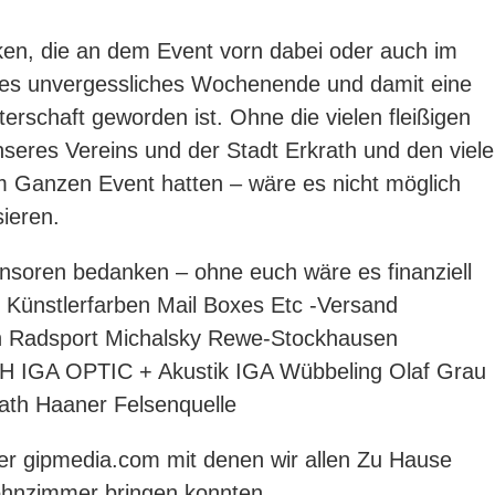
ken, die an dem Event vorn dabei oder auch im
 es unvergessliches Wochenende und damit eine
erschaft geworden ist. Ohne die vielen fleißigen
nseres Vereins und der Stadt Erkrath und den viel
m Ganzen Event hatten – wäre es nicht möglich
ieren.
soren bedanken – ohne euch wäre es finanziell
 Künstlerfarben
Mail Boxes Etc -Versand
h
Radsport Michalsky
Rewe-Stockhausen
bH
IGA OPTIC + Akustik IGA Wübbeling
Olaf Grau
ath
Haaner Felsenquelle
er
gipmedia.com
mit denen wir allen Zu Hause
ohnzimmer bringen konnten.