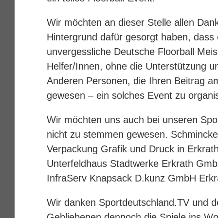
Wir möchten an dieser Stelle allen Dan
Hintergrund dafür gesorgt haben, dass
unvergessliche Deutsche Floorball Meist
Helfer/Innen, ohne die Unterstützung u
Anderen Personen, die Ihren Beitrag a
gewesen – ein solches Event zu organis
Wir möchten uns auch bei unseren Spon
nicht zu stemmen gewesen.
Schmincke
Verpackung Grafik und Druck in Erkrat
Unterfeldhaus
Stadtwerke Erkrath Gm
InfraServ Knapsack
D.kunz GmbH
Erkr
Wir danken
Sportdeutschland.TV
und d
Gebliebenen dennoch die Spiele ins W