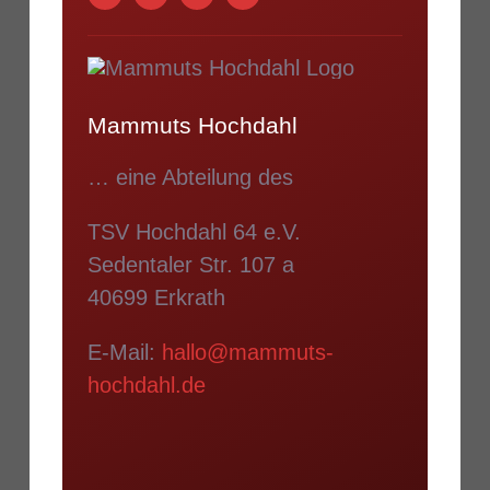
Mammuts Hochdahl
… eine Abteilung des
TSV Hochdahl 64 e.V.
Sedentaler Str. 107 a
40699 Erkrath
E-Mail:
hallo@mammuts-
hochdahl.de