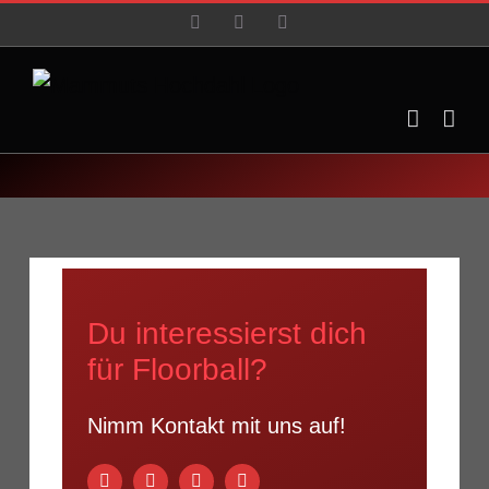
Zum
Facebook
YouTube
Instagram
Inhalt
springen
Du interessierst dich
für Floorball?
Nimm Kontakt mit uns auf!