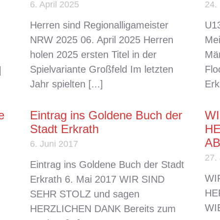
6. April 2025
24.
Herren sind Regionalligameister
U13
NRW 2025 06. April 2025 Herren
Mei
holen 2025 ersten Titel in der
Mär
Spielvariante Großfeld Im letzten
Flo
]
Jahr spielten [...]
Erk
e
Eintrag ins Goldene Buch der
WI
Stadt Erkrath
HE
AB
6. Juni 2017
27.
Eintrag ins Goldene Buch der Stadt
WI
Erkrath 6. Mai 2017 WIR SIND
HE
SEHR STOLZ und sagen
WIE
HERZLICHEN DANK Bereits zum