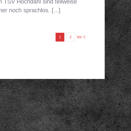
 TSV Hochdahl sind teilweise
er noch sprachlos. [...]
1
2
Vor