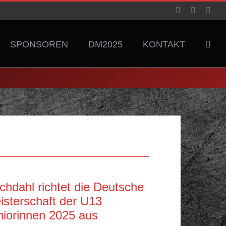
Facebook
YouTube
Inst
SPONSOREN
DM2025
KONTAKT
chdahl richtet die Deutsche
isterschaft der U13
niorinnen 2025 aus