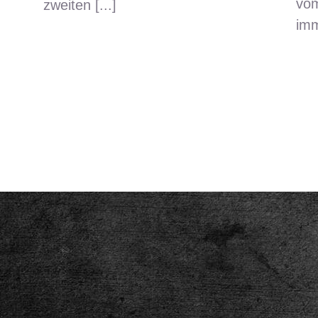
vom
zweiten [...]
imm