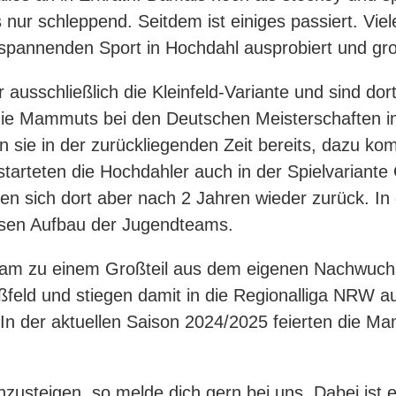
s nur schleppend. Seitdem ist einiges passiert. Vie
d spannenden Sport in Hochdahl ausprobiert und gr
 ausschließlich die Kleinfeld-Variante und sind do
die Mammuts bei den Deutschen Meisterschaften im K
n sie in der zurückliegenden Zeit bereits, dazu ko
tarteten die Hochdahler auch in der Spielvariante 
gen sich dort aber nach 2 Jahren wieder zurück. In 
eisen Aufbau der Jugendteams.
nteam zu einem Großteil aus dem eigenen Nachwuc
ßfeld und stiegen damit in die Regionalliga NRW a
. In der aktuellen Saison 2024/2025 feierten die
inzusteigen, so melde dich gern bei uns. Dabei ist