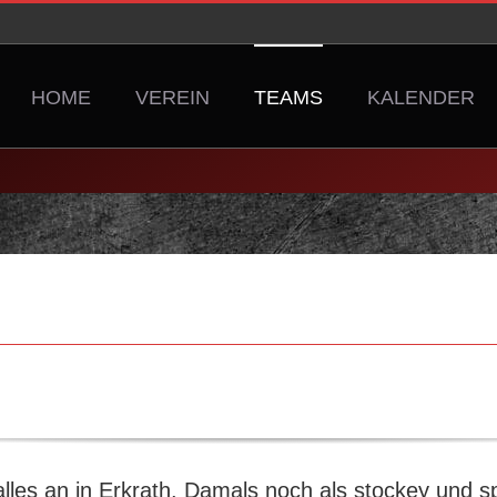
HOME
VEREIN
TEAMS
KALENDER
les an in Erkrath. Damals noch als stockey und s