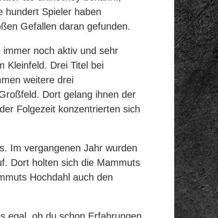
le hundert Spieler haben
oßen Gefallen daran gefunden.
rt immer noch aktiv und sehr
leinfeld. Drei Titel bei
mmen weitere drei
Großfeld. Dort gelang ihnen der
der Folgezeit konzentrierten sich
hs. Im vergangenen Jahr wurden
uf. Dort holten sich die Mammuts
 Mammuts Hochdahl auch den
 es egal, ob du schon Erfahrungen