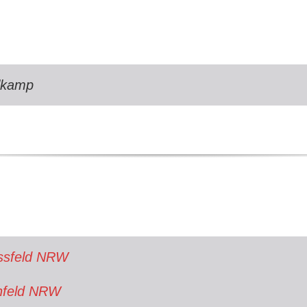
hlkamp
ossfeld NRW
infeld NRW